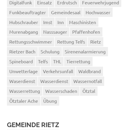
Digitalfunk
Einsatz
Erdrutsch
Feuerwehrjugend
Funkbeauftragter
Gemeindesaal
Hochwasser
Hubschrauber
Imst
Inn
Maschinisten
Murenabgang
Nasssauger
Pfaffenhofen
Rettungsschwimmer
Rettung Telfs
Rietz
Rietzer Bach
Schulung
Sirenenalarmierung
Spineboard
Telfs
THL
Tierrettung
Unwetterlage
Verkehrsunfall
Waldbrand
Waserdienst
Wasserdienst
Wassernotfall
Wasserrettung
Wasserschaden
Ötztal
Ötztaler Ache
Übung
GEMEINDE RIETZ