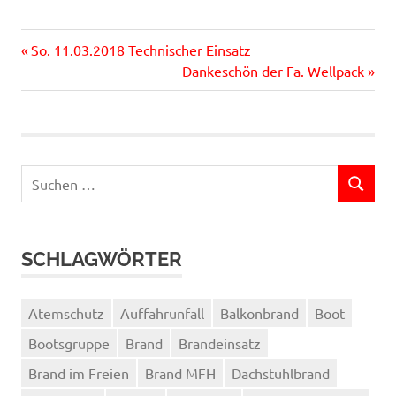
Vorheriger
Beitragsnavigation
So. 11.03.2018 Technischer Einsatz
Beitrag:
Nächster
Dankeschön der Fa. Wellpack
Beitrag:
Suchen
SUCHEN
nach:
SCHLAGWÖRTER
Atemschutz
Auffahrunfall
Balkonbrand
Boot
Bootsgruppe
Brand
Brandeinsatz
Brand im Freien
Brand MFH
Dachstuhlbrand