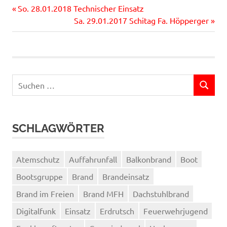
Vorheriger
Beitragsnavigation
So. 28.01.2018 Technischer Einsatz
Beitrag:
Nächster
Sa. 29.01.2017 Schitag Fa. Höpperger
Beitrag:
Suchen
SUCHEN
nach:
SCHLAGWÖRTER
Atemschutz
Auffahrunfall
Balkonbrand
Boot
Bootsgruppe
Brand
Brandeinsatz
Brand im Freien
Brand MFH
Dachstuhlbrand
Digitalfunk
Einsatz
Erdrutsch
Feuerwehrjugend