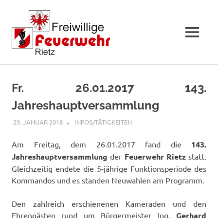
MENÜ
Zum
Inhalt
Fr. 26.01.2017 143.
springen
Jahreshauptversammlung
29. JANUAR 2018
FFWRIETZ
INFOS/TÄTIGKEITEN
Am Freitag, dem 26.01.2017 fand die
143.
Jahreshauptversammlung
der
Feuerwehr Rietz
statt.
Gleichzeitig endete die 5-jährige Funktionsperiode des
Kommandos und es standen Neuwahlen am Programm.
Den zahlreich erschienenen Kameraden und den
Ehrengästen rund um Bürgermeister Ing.
Gerhard