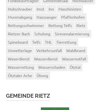
Funkbeauftragter
Gemeindesaal
Hochwasser
Hubschrauber
Imst
Inn
Maschinisten
Murenabgang
Nasssauger
Pfaffenhofen
Rettungsschwimmer
Rettung Telfs
Rietz
Rietzer Bach
Schulung
Sirenenalarmierung
Spineboard
Telfs
THL
Tierrettung
Unwetterlage
Verkehrsunfall
Waldbrand
Waserdienst
Wasserdienst
Wassernotfall
Wasserrettung
Wasserschaden
Ötztal
Ötztaler Ache
Übung
GEMEINDE RIETZ