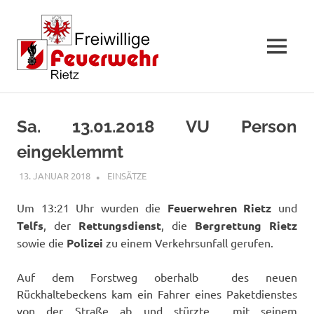
MENÜ
Zum
Inhalt
Sa. 13.01.2018 VU Person
springen
eingeklemmt
13. JANUAR 2018
RAINER SCHUCHTER
EINSÄTZE
Um 13:21 Uhr wurden die
Feuerwehren Rietz
und
Telfs
, der
Rettungsdienst
, die
Bergrettung
Rietz
sowie die
Polizei
zu einem Verkehrsunfall gerufen.
Auf dem Forstweg oberhalb des neuen
Rückhaltebeckens kam ein Fahrer eines Paketdienstes
von der Straße ab und stürzte mit seinem