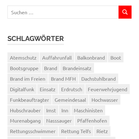
Suchen
SUCHEN
nach:
SCHLAGWÖRTER
Atemschutz
Auffahrunfall
Balkonbrand
Boot
Bootsgruppe
Brand
Brandeinsatz
Brand im Freien
Brand MFH
Dachstuhlbrand
Digitalfunk
Einsatz
Erdrutsch
Feuerwehrjugend
Funkbeauftragter
Gemeindesaal
Hochwasser
Hubschrauber
Imst
Inn
Maschinisten
Murenabgang
Nasssauger
Pfaffenhofen
Rettungsschwimmer
Rettung Telfs
Rietz