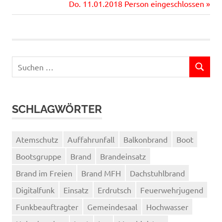
Beitrag:
Nächster
Do. 11.01.2018 Person eingeschlossen
Beitrag:
Suchen
SUCHEN
nach:
SCHLAGWÖRTER
Atemschutz
Auffahrunfall
Balkonbrand
Boot
Bootsgruppe
Brand
Brandeinsatz
Brand im Freien
Brand MFH
Dachstuhlbrand
Digitalfunk
Einsatz
Erdrutsch
Feuerwehrjugend
Funkbeauftragter
Gemeindesaal
Hochwasser