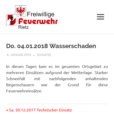
MENÜ
Zum
Inhalt
Do. 04.01.2018 Wasserschaden
springen
6. JANUAR 2018
RAINER SCHUCHTER
EINSÄTZE
In diesen Tagen kam es im gesamten Ortsgebiet zu
mehreren Einsätzen aufgrund der Wetterlage. Starker
Schneefall mit nachfolgenden anhaltenden
Regenschauern war der Grund für diese
Feuerwehreinsätze.
Vorheriger
Beitragsnavigation
Sa. 30.12.2017 Technischer Einsatz