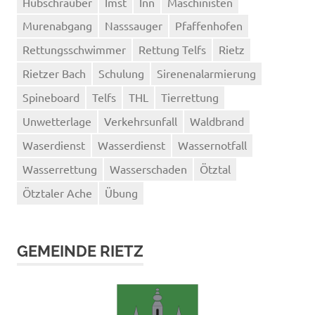
Hubschrauber
Imst
Inn
Maschinisten
Murenabgang
Nasssauger
Pfaffenhofen
Rettungsschwimmer
Rettung Telfs
Rietz
Rietzer Bach
Schulung
Sirenenalarmierung
Spineboard
Telfs
THL
Tierrettung
Unwetterlage
Verkehrsunfall
Waldbrand
Waserdienst
Wasserdienst
Wassernotfall
Wasserrettung
Wasserschaden
Ötztal
Ötztaler Ache
Übung
GEMEINDE RIETZ